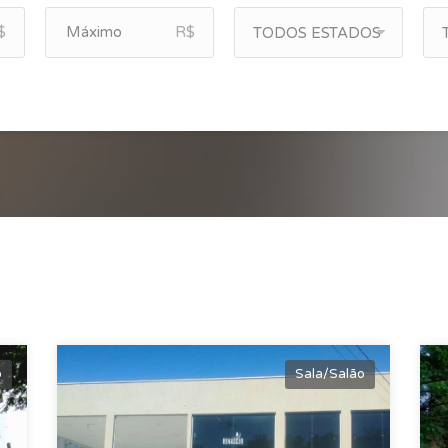
$
R$
TODOS ESTADOS
o
Sala/Salão