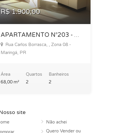
R$ 1.900,00
R$ 2.5
APARTAMENTO N°203 - EDIFÍCIO RECANTO DO INGA
Rua Carlos Borrasca, , Zona 08 -
Rua Carlo
Maringá, PR
Maringá, P
Área
Quartos
Banheiros
Área
68,00 m²
2
2
68,00 m²
Nosso site
ome
Não achei
Quero Vender ou
omprar