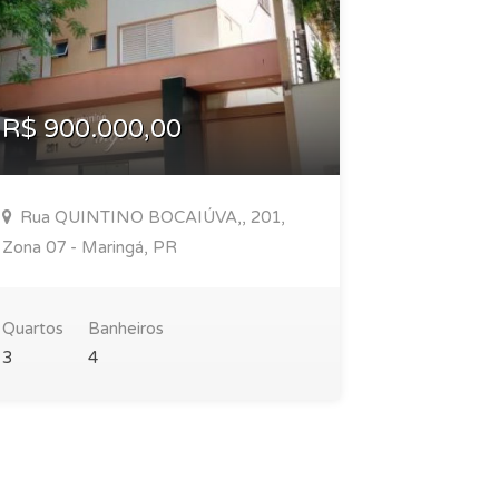
R$ 900.000,00
R$ 820
Rua QUINTINO BOCAIÚVA,, 201,
Avenida J
Zona 07 - Maringá, PR
943, Zona 0
Quartos
Banheiros
Área
3
4
105,00 m²