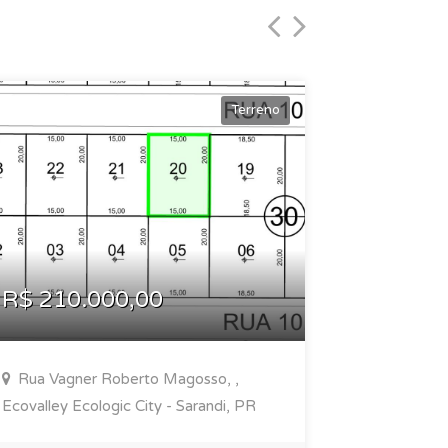
Terreno
R$ 210.000,00
R$ 1.2
Rua Vagner Roberto Magosso, ,
Pr 317, R
Ecovalley Ecologic City - Sarandi, PR
7001, Parqu