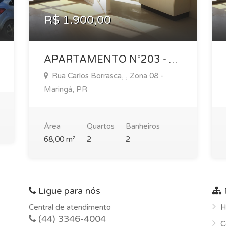
R$ 1.900,00
APARTAMENTO N°203 - EDIFÍCIO RECANTO DO INGA
Rua Carlos Borrasca, , Zona 08 -
Maringá, PR
Área
Quartos
Banheiros
68,00 m²
2
2
Ligue para nós
Central de atendimento
H
(44) 3346-4004
C