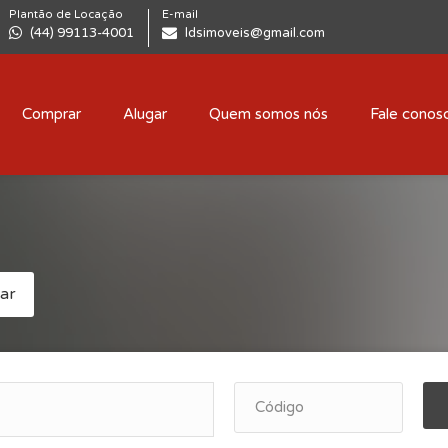
Plantão de Locação
E-mail
(44) 99113-4001
ldsimoveis@gmail.com
Comprar
Alugar
Quem somos nós
Fale conos
ar