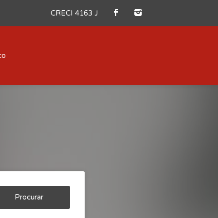
CRECI 4163 J
co
Procurar