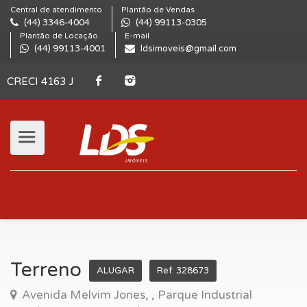
Central de atendimento
Plantão de Vendas
(44) 3346-4004
(44) 99113-0305
Plantão de Locação
E-mail
(44) 99113-4001
ldsimoveis@gmail.com
CRECI 4163 J
Terreno
ALUGAR
Ref: 328673
Avenida Melvim Jones, , Parque Industrial