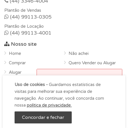
(44) 3346-4004
Plantão de Vendas
(44) 99113-0305
Plantão de Locação
(44) 99113-4001
Nosso site
Home
Não achei
Comprar
Quero Vender ou Alugar
Alugar
Horário de funcionamento
Sobre
Uso de cookies -
Guardamos estatísticas de
Atendimento na empresa das
Contato
visitas para melhorar sua experiência de
9h00 as 18h00 de segunda-
navegação. Ao continuar, você concorda com
feira à sexta.
nossa
política de privacidade.
OK
LDS Imóveis © Copyright 2026 -
Imoblist
Concordar e fechar
Entre em contato