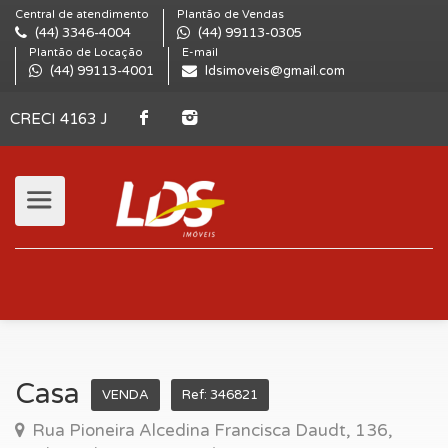
Central de atendimento
Plantão de Vendas
(44) 3346-4004
(44) 99113-0305
Plantão de Locação
E-mail
(44) 99113-4001
ldsimoveis@gmail.com
CRECI 4163 J
Casa
VENDA
Ref: 346821
Rua Pioneira Alcedina Francisca Daudt, 136,