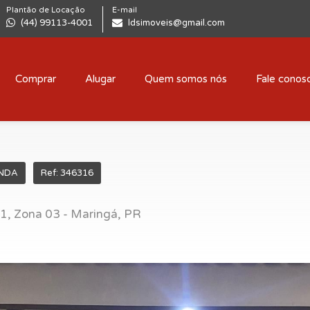
Plantão de Locação
E-mail
(44) 99113-4001
ldsimoveis@gmail.com
Comprar
Alugar
Quem somos nós
Fale conos
NDA
Ref: 346316
, Zona 03 - Maringá, PR