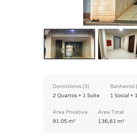
Dormitórios (3)
Banheiros 
2 Quartos + 1 Suíte
1 Social + 
Área Privativa
Área Total
91.05 m²
136,61 m²