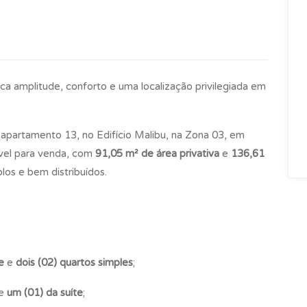
 amplitude, conforto e uma localização privilegiada em
apartamento 13, no Edifício Malibu, na Zona 03, em
vel para venda, com
91,05 m² de área privativa
e
136,61
os e bem distribuídos.
e
e
dois (02) quartos simples
;
e
um (01) da suíte
;