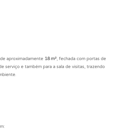
a de aproximadamente
18 m²
, fechada com portas de
de serviço e também para a sala de visitas, trazendo
mbiente.
om: