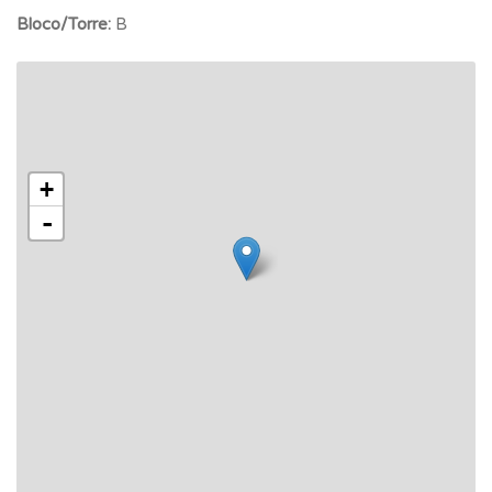
Bloco/Torre:
B
+
-