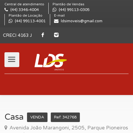
Central de atendimento
Plantão de Vendas
(44) 3346-4004
(44) 99113-0305
Plantão de Locação
E-mail
(44) 99113-4001
ldsimoveis@gmail.com
CRECI 4163 J
Casa
VENDA
Ref: 342768
Avenida João Marangoni, 2505, Parque Pioneiros