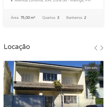
Avenida Londrina, 934, Zona 08 - Maringá, PR
Área
75,00 m²
Quartos
3
Banheiros
2
Locação
Sobrado