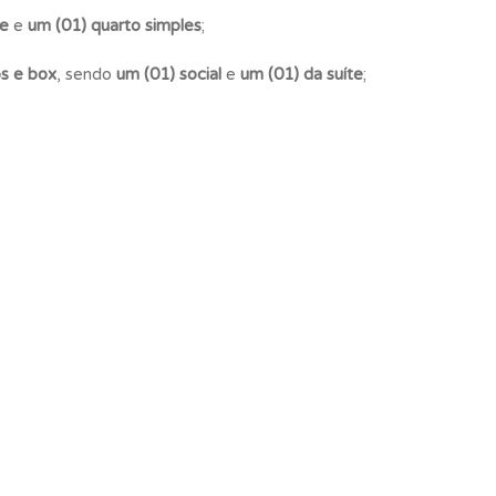
te
e
um (01) quarto simples
;
os e box
, sendo
um (01) social
e
um (01) da suíte
;