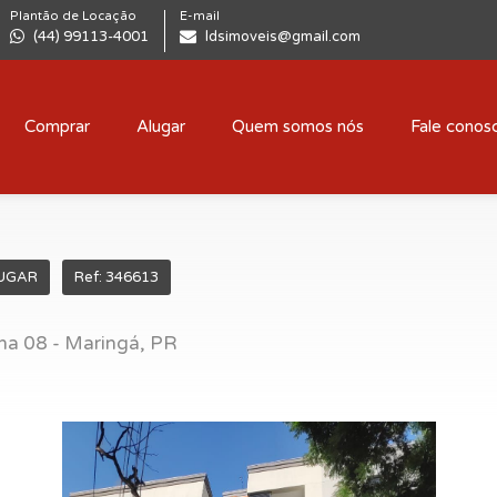
Plantão de Locação
E-mail
(44) 99113-4001
ldsimoveis@gmail.com
Comprar
Alugar
Quem somos nós
Fale conos
UGAR
Ref: 346613
ona 08 - Maringá, PR