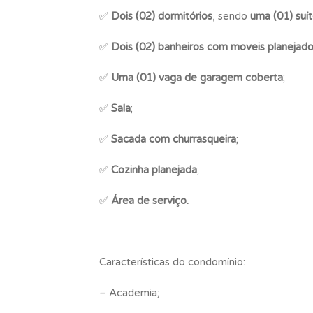
✅
Dois (02) dormitórios
, sendo
uma (01) suí
✅
Dois (02) banheiros com moveis planejad
✅
Uma (01) vaga de garagem coberta
;
✅
Sala
;
✅
Sacada com churrasqueira
;
✅
Cozinha planejada
;
✅
Área de serviço.
Características do condomínio:
– Academia;