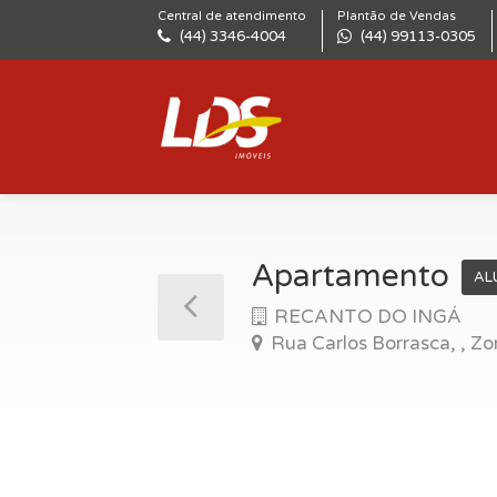
Central de atendimento
Plantão de Vendas
(44) 3346-4004
(44) 99113-0305
Apartamento
AL
RECANTO DO INGÁ
Rua Carlos Borrasca, , Z